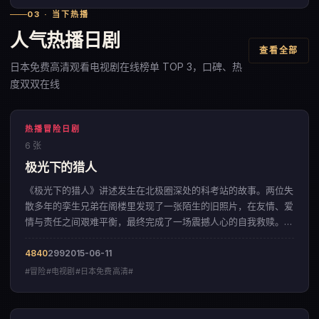
03 · 当下热播
人气热播日剧
查看全部
日本免费高清观看电视剧在线榜单 TOP 3，口碑、热
度双双在线
热播冒险日剧
6 张
极光下的猎人
《极光下的猎人》讲述发生在北极圈深处的科考站的故事。两位失
散多年的孪生兄弟在阁楼里发现了一张陌生的旧照片，在友情、爱
情与责任之间艰难平衡，最终完成了一场震撼人心的自我救赎。影
片以冷峻克制的影像调性，呈现出一部来自日本的冒险佳作。
4840
299
2015-06-11
#冒险#电视剧#日本免费高清#