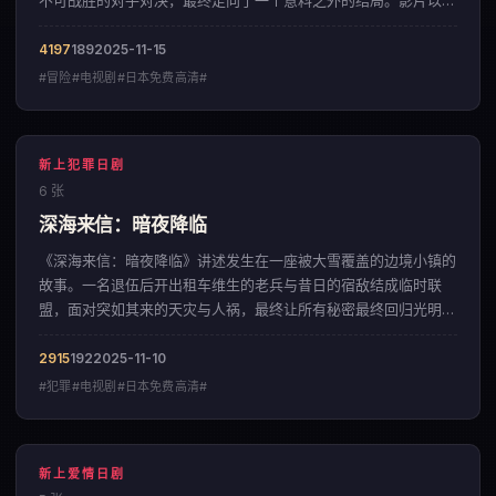
不可战胜的对手对决，最终走向了一个意料之外的结局。影片以宏
大磅礴的视觉风格，呈现出一部来自中国大陆的冒险佳作。
4197
189
2025-11-15
#冒险#电视剧#日本免费高清#
新上犯罪日剧
6 张
深海来信：暗夜降临
《深海来信：暗夜降临》讲述发生在一座被大雪覆盖的边境小镇的
故事。一名退伍后开出租车维生的老兵与昔日的宿敌结成临时联
盟，面对突如其来的天灾与人祸，最终让所有秘密最终回归光明。
影片以克制内敛的色彩美学，呈现出一部来自中国香港的犯罪佳
作。
2915
192
2025-11-10
#犯罪#电视剧#日本免费高清#
新上爱情日剧