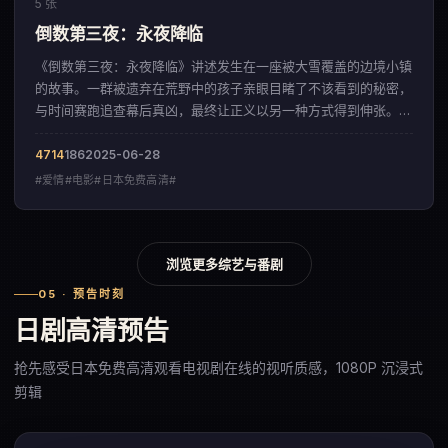
5 张
倒数第三夜：永夜降临
《倒数第三夜：永夜降临》讲述发生在一座被大雪覆盖的边境小镇
的故事。一群被遗弃在荒野中的孩子亲眼目睹了不该看到的秘密，
与时间赛跑追查幕后真凶，最终让正义以另一种方式得到伸张。影
片以层层递进的悬念结构，呈现出一部来自美国的爱情佳作。
4714
186
2025-06-28
#爱情#电影#日本免费高清#
浏览更多综艺与番剧
05 · 预告时刻
日剧高清预告
抢先感受日本免费高清观看电视剧在线的视听质感，1080P 沉浸式
剪辑