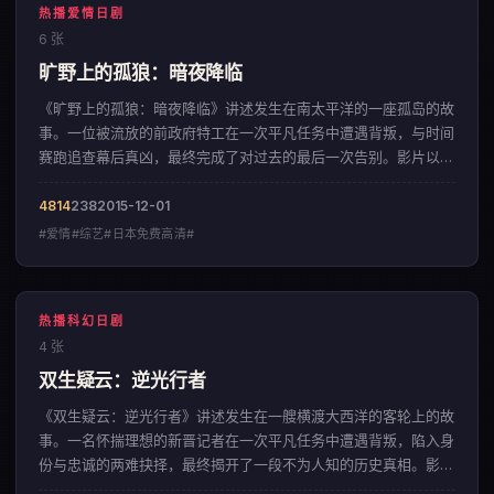
热播爱情日剧
6 张
旷野上的孤狼：暗夜降临
《旷野上的孤狼：暗夜降临》讲述发生在南太平洋的一座孤岛的故
事。一位被流放的前政府特工在一次平凡任务中遭遇背叛，与时间
赛跑追查幕后真凶，最终完成了对过去的最后一次告别。影片以层
层递进的悬念结构，呈现出一部来自韩国的爱情佳作。
4814
238
2015-12-01
#爱情#综艺#日本免费高清#
热播科幻日剧
4 张
双生疑云：逆光行者
《双生疑云：逆光行者》讲述发生在一艘横渡大西洋的客轮上的故
事。一名怀揣理想的新晋记者在一次平凡任务中遭遇背叛，陷入身
份与忠诚的两难抉择，最终揭开了一段不为人知的历史真相。影片
以宏大磅礴的视觉风格，呈现出一部来自英国的科幻佳作。