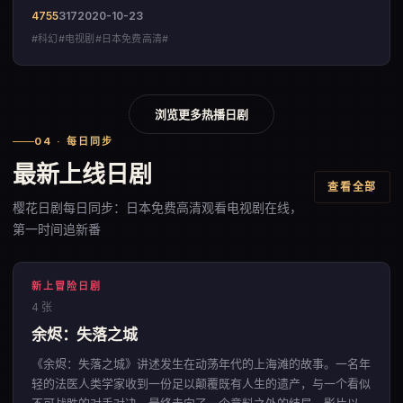
4755
317
2020-10-23
#科幻#电视剧#日本免费高清#
浏览更多热播日剧
04 · 每日同步
最新上线日剧
查看全部
樱花日剧每日同步：日本免费高清观看电视剧在线，
第一时间追新番
新上冒险日剧
4 张
余烬：失落之城
《余烬：失落之城》讲述发生在动荡年代的上海滩的故事。一名年
轻的法医人类学家收到一份足以颠覆既有人生的遗产，与一个看似